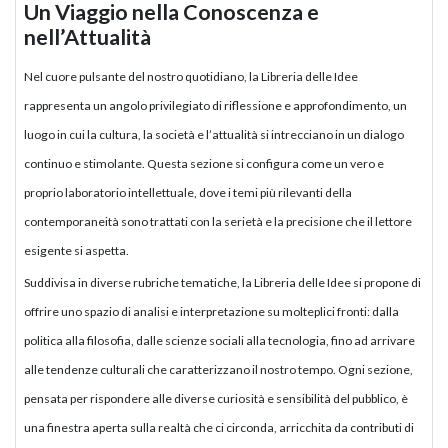
Un Viaggio nella Conoscenza e
nell’Attualità
Nel cuore pulsante del nostro quotidiano, la Libreria delle Idee
rappresenta un angolo privilegiato di riflessione e approfondimento, un
luogo in cui la cultura, la società e l’attualità si intrecciano in un dialogo
continuo e stimolante. Questa sezione si configura come un vero e
proprio laboratorio intellettuale, dove i temi più rilevanti della
contemporaneità sono trattati con la serietà e la precisione che il lettore
esigente si aspetta.
Suddivisa in diverse rubriche tematiche, la Libreria delle Idee si propone di
offrire uno spazio di analisi e interpretazione su molteplici fronti: dalla
politica alla filosofia, dalle scienze sociali alla tecnologia, fino ad arrivare
alle tendenze culturali che caratterizzano il nostro tempo. Ogni sezione,
pensata per rispondere alle diverse curiosità e sensibilità del pubblico, è
una finestra aperta sulla realtà che ci circonda, arricchita da contributi di