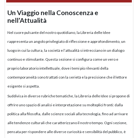
Un Viaggio nella Conoscenza e
nell’Attualità
Nel cuore pulsante del nostro quotidiano, la Libreria delle Idee
rappresenta un angolo privilegiato di riflessione e approfondimento, un
luogo in cui la cultura, la società e l’attualità si intrecciano in un dialogo
continuo e stimolante. Questa sezione si configura come un vero e
proprio laboratorio intellettuale, dove i temi più rilevanti della
contemporaneità sono trattati con la serietà e la precisione che il lettore
esigente si aspetta.
Suddivisa in diverse rubriche tematiche, la Libreria delle Idee si propone di
offrire uno spazio di analisi e interpretazione su molteplici fronti: dalla
politica alla filosofia, dalle scienze sociali alla tecnologia, fino ad arrivare
alle tendenze culturali che caratterizzano il nostro tempo. Ogni sezione,
pensata per rispondere alle diverse curiosità e sensibilità del pubblico, è