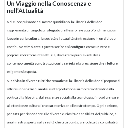
Un Viaggio nella Conoscenza e
nell’Attualità
Nel cuore pulsante del nostro quotidiano, la Libreria delle Idee
rappresenta un angolo privilegiato di riflessione e approfondimento, un
luogo in cui la cultura, la società e l’attualità si intrecciano in un dialogo
continuo e stimolante. Questa sezione si configura come un vero e
proprio laboratorio intellettuale, dove i temi più rilevanti della
contemporaneità sono trattati con la serietà e la precisione che il lettore
esigente si aspetta.
Suddivisa in diverse rubriche tematiche, la Libreria delle Idee si propone di
offrire uno spazio di analisi e interpretazione su molteplici fronti: dalla
politica alla filosofia, dalle scienze sociali alla tecnologia, fino ad arrivare
alle tendenze culturali che caratterizzano il nostro tempo. Ogni sezione,
pensata per rispondere alle diverse curiosità e sensibilità del pubblico, è
una finestra aperta sulla realtà che ci circonda, arricchita da contributi di