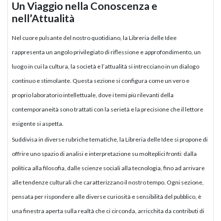
Un Viaggio nella Conoscenza e
nell’Attualità
Nel cuore pulsante del nostro quotidiano, la Libreria delle Idee
rappresenta un angolo privilegiato di riflessione e approfondimento, un
luogo in cui la cultura, la società e l’attualità si intrecciano in un dialogo
continuo e stimolante. Questa sezione si configura come un vero e
proprio laboratorio intellettuale, dove i temi più rilevanti della
contemporaneità sono trattati con la serietà e la precisione che il lettore
esigente si aspetta.
Suddivisa in diverse rubriche tematiche, la Libreria delle Idee si propone di
offrire uno spazio di analisi e interpretazione su molteplici fronti: dalla
politica alla filosofia, dalle scienze sociali alla tecnologia, fino ad arrivare
alle tendenze culturali che caratterizzano il nostro tempo. Ogni sezione,
pensata per rispondere alle diverse curiosità e sensibilità del pubblico, è
una finestra aperta sulla realtà che ci circonda, arricchita da contributi di