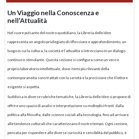
Un Viaggio nella Conoscenza e
nell’Attualità
Nel cuore pulsante del nostro quotidiano, la Libreria delle Idee
rappresenta un angolo privilegiato di riflessione e approfondimento, un
luogo in cui la cultura, la società e l’attualità si intrecciano in un dialogo
continuo e stimolante. Questa sezione si configura come un vero e
proprio laboratorio intellettuale, dove i temi più rilevanti della
contemporaneità sono trattati con la serietà e la precisione che il lettore
esigente si aspetta.
Suddivisa in diverse rubriche tematiche, la Libreria delle Idee si propone di
offrire uno spazio di analisi e interpretazione su molteplici fronti: dalla
politica alla filosofia, dalle scienze sociali alla tecnologia, fino ad arrivare
alle tendenze culturali che caratterizzano il nostro tempo. Ogni sezione,
pensata per rispondere alle diverse curiosità e sensibilità del pubblico, è