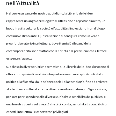
nell’Attualità
Nel cuore pulsante del nostro quotidiano, la Libreria delle Idee
rappresenta un angolo privilegiato di riflessione e approfondimento, un
luogo in cui la cultura, la società e l’attualità si intrecciano in un dialogo
continuo e stimolante. Questa sezione si configura come un vero e
proprio laboratorio intellettuale, dove i temi più rilevanti della
contemporaneità sono trattati con la serietà e la precisione che il lettore
esigente si aspetta.
Suddivisa in diverse rubriche tematiche, la Libreria delle Idee si propone di
offrire uno spazio di analisi e interpretazione su molteplici fronti: dalla
politica alla filosofia, dalle scienze sociali alla tecnologia, fino ad arrivare
alle tendenze culturali che caratterizzano il nostro tempo. Ogni sezione,
pensata per rispondere alle diverse curiosità e sensibilità del pubblico, è
una finestra aperta sulla realtà che ci circonda, arricchita da contributi di
esperti, intellettuali e osservatori privilegiati.