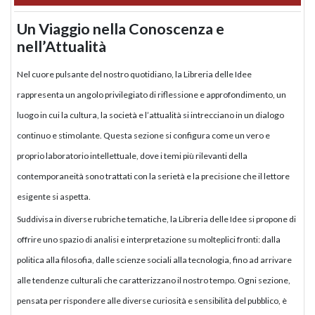
Un Viaggio nella Conoscenza e
nell’Attualità
Nel cuore pulsante del nostro quotidiano, la Libreria delle Idee
rappresenta un angolo privilegiato di riflessione e approfondimento, un
luogo in cui la cultura, la società e l’attualità si intrecciano in un dialogo
continuo e stimolante. Questa sezione si configura come un vero e
proprio laboratorio intellettuale, dove i temi più rilevanti della
contemporaneità sono trattati con la serietà e la precisione che il lettore
esigente si aspetta.
Suddivisa in diverse rubriche tematiche, la Libreria delle Idee si propone di
offrire uno spazio di analisi e interpretazione su molteplici fronti: dalla
politica alla filosofia, dalle scienze sociali alla tecnologia, fino ad arrivare
alle tendenze culturali che caratterizzano il nostro tempo. Ogni sezione,
pensata per rispondere alle diverse curiosità e sensibilità del pubblico, è