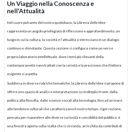
Un Viaggio nella Conoscenza e
nell’Attualità
Nel cuore pulsante del nostro quotidiano, la Libreria delle Idee
rappresenta un angolo privilegiato di riflessione e approfondimento, un
luogo in cui la cultura, la società e l’attualità si intrecciano in un dialogo
continuo e stimolante. Questa sezione si configura come un vero e
proprio laboratorio intellettuale, dove i temi più rilevanti della
contemporaneità sono trattati con la serietà e la precisione che il lettore
esigente si aspetta.
Suddivisa in diverse rubriche tematiche, la Libreria delle Idee si propone di
offrire uno spazio di analisi e interpretazione su molteplici fronti: dalla
politica alla filosofia, dalle scienze sociali alla tecnologia, fino ad arrivare
alle tendenze culturali che caratterizzano il nostro tempo. Ogni sezione,
pensata per rispondere alle diverse curiosità e sensibilità del pubblico, è
una finestra aperta sulla realtà che ci circonda, arricchita da contributi di