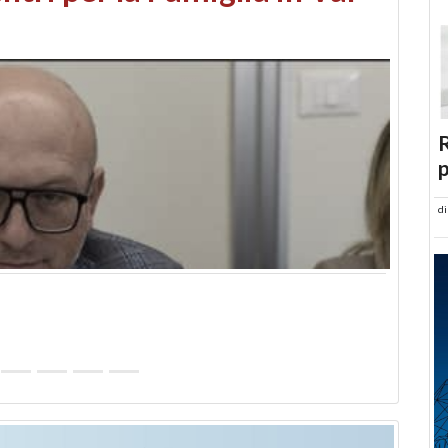
abusi edilizi e occupazione
R
p
d