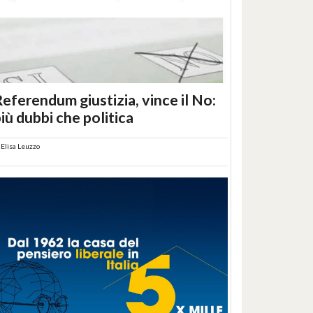
eferendum giustizia, vince il No:
iù dubbi che politica
i
Elisa Leuzzo