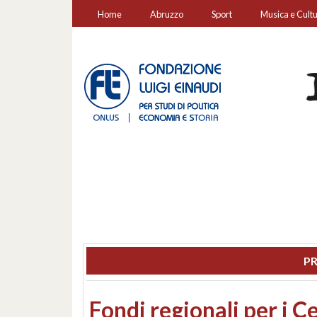
Home
Abruzzo
Sport
Musica e Cult
PR
Montesilvano, sequestr