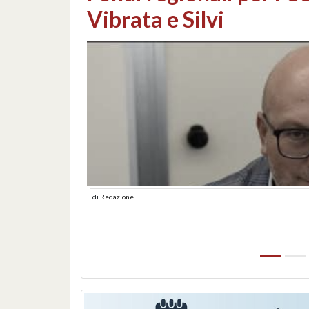
lungomare: contestati 
abusiva
di
Redazione