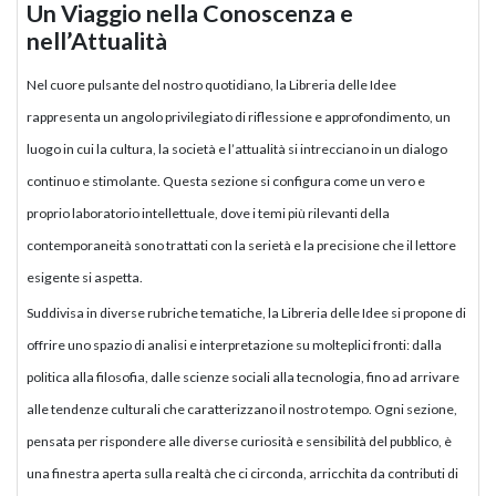
Un Viaggio nella Conoscenza e
nell’Attualità
Nel cuore pulsante del nostro quotidiano, la Libreria delle Idee
rappresenta un angolo privilegiato di riflessione e approfondimento, un
luogo in cui la cultura, la società e l’attualità si intrecciano in un dialogo
continuo e stimolante. Questa sezione si configura come un vero e
proprio laboratorio intellettuale, dove i temi più rilevanti della
contemporaneità sono trattati con la serietà e la precisione che il lettore
esigente si aspetta.
Suddivisa in diverse rubriche tematiche, la Libreria delle Idee si propone di
offrire uno spazio di analisi e interpretazione su molteplici fronti: dalla
politica alla filosofia, dalle scienze sociali alla tecnologia, fino ad arrivare
alle tendenze culturali che caratterizzano il nostro tempo. Ogni sezione,
pensata per rispondere alle diverse curiosità e sensibilità del pubblico, è
una finestra aperta sulla realtà che ci circonda, arricchita da contributi di