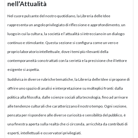
nell’Attualità
Nel cuore pulsante del nostro quotidiano, la Libreria delle Idee
rappresenta un angolo privilegiato di riflessione e approfondimento, un
luogo in cui la cultura, la società e l’attualità si intrecciano in un dialogo
continuo e stimolante. Questa sezione si configura come un vero e
proprio laboratorio intellettuale, dove i temi più rilevanti della
contemporaneità sono trattati con la serietà e la precisione che il lettore
esigente si aspetta.
Suddivisa in diverse rubriche tematiche, la Libreria delle Idee si propone di
offrire uno spazio di analisi e interpretazione su molteplici fronti: dalla
politica alla filosofia, dalle scienze sociali alla tecnologia, fino ad arrivare
alle tendenze culturali che caratterizzano il nostro tempo. Ogni sezione,
pensata per rispondere alle diverse curiosità e sensibilità del pubblico, è
una finestra aperta sulla realtà che ci circonda, arricchita da contributi di
esperti, intellettuali e osservatori privilegiati.