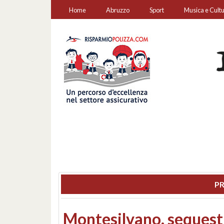
Home
Abruzzo
Sport
Musica e Cult
PR
Consiglio regionale: co