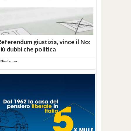
eferendum giustizia, vince il No:
iù dubbi che politica
i
Elisa Leuzzo