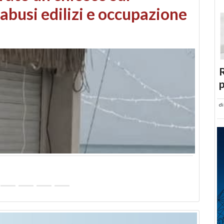
 danni da maltempo
R
p
d