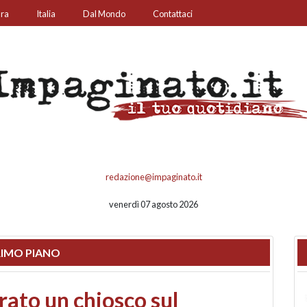
ura
Italia
Dal Mondo
Contattaci
redazione@impaginato.it
venerdì 07 agosto 2026
IMO PIANO
nfronto su call center,