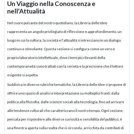
Un Viaggio nella Conoscenza e
nell’Attualità
Nel cuore pulsante del nostro quotidiano, la Libreria delle Idee
rappresenta un angolo privilegiato di riflessione e approfondimento, un
luogo in cui la cultura, la società e l’attualità si intrecciano in un dialogo
continuo e stimolante. Questa sezione si configura come un vero e
proprio laboratorio intellettuale, dove i temi più rilevanti della
contemporaneità sono trattati con la serietà e la precisione che il lettore
esigente si aspetta.
Suddivisa in diverse rubriche tematiche, la Libreria delle Idee si propone di
offrire uno spazio di analisi e interpretazione su molteplici fronti: dalla
politica alla filosofia, dalle scienze sociali alla tecnologia, fino ad arrivare
alle tendenze culturali che caratterizzano il nostro tempo. Ogni sezione,
pensata per rispondere alle diverse curiosità e sensibilità del pubblico, è
una finestra aperta sulla realtà che ci circonda, arricchita da contributi di