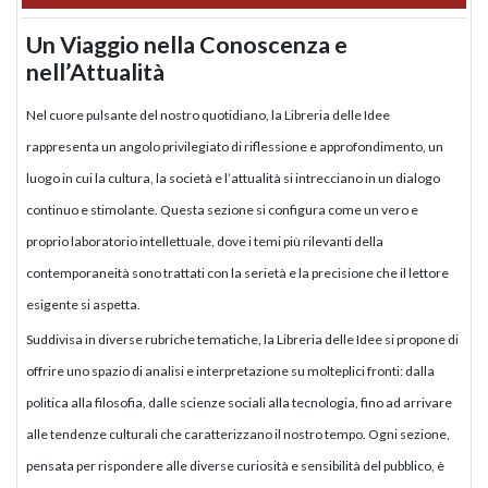
Un Viaggio nella Conoscenza e
nell’Attualità
Nel cuore pulsante del nostro quotidiano, la Libreria delle Idee
rappresenta un angolo privilegiato di riflessione e approfondimento, un
luogo in cui la cultura, la società e l’attualità si intrecciano in un dialogo
continuo e stimolante. Questa sezione si configura come un vero e
proprio laboratorio intellettuale, dove i temi più rilevanti della
contemporaneità sono trattati con la serietà e la precisione che il lettore
esigente si aspetta.
Suddivisa in diverse rubriche tematiche, la Libreria delle Idee si propone di
offrire uno spazio di analisi e interpretazione su molteplici fronti: dalla
politica alla filosofia, dalle scienze sociali alla tecnologia, fino ad arrivare
alle tendenze culturali che caratterizzano il nostro tempo. Ogni sezione,
pensata per rispondere alle diverse curiosità e sensibilità del pubblico, è