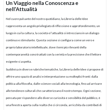
Un Viaggio nella Conoscenza e
nell’Attualità
Nel cuore pulsante del nostro quotidiano, la Libreria delle Idee
rappresenta un angolo privilegiato di riflessione e approfondimento, un
luogo in cui la cultura, la società e l’attualità si intrecciano in un dialogo
continuo e stimolante. Questa sezione si configura come un vero e
proprio laboratorio intellettuale, dove i temi più rilevanti della
contemporaneità sono trattati con la serietà e la precisione che il lettore
esigente si aspetta.
Suddivisa in diverse rubriche tematiche, la Libreria delle Idee si propone di
offrire uno spazio di analisi e interpretazione su molteplici fronti: dalla
politica alla filosofia, dalle scienze sociali alla tecnologia, fino ad arrivare
alle tendenze culturali che caratterizzano il nostro tempo. Ogni sezione,
pensata per rispondere alle diverse curiosità e sensibilità del pubblico, è
una finestra aperta sulla realtà che ci circonda, arricchita da contributi di