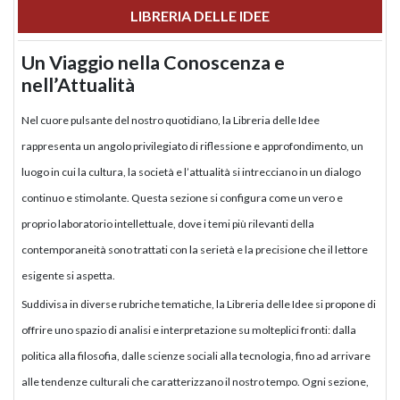
LIBRERIA DELLE IDEE
Un Viaggio nella Conoscenza e
nell’Attualità
Nel cuore pulsante del nostro quotidiano, la Libreria delle Idee
rappresenta un angolo privilegiato di riflessione e approfondimento, un
luogo in cui la cultura, la società e l’attualità si intrecciano in un dialogo
continuo e stimolante. Questa sezione si configura come un vero e
proprio laboratorio intellettuale, dove i temi più rilevanti della
contemporaneità sono trattati con la serietà e la precisione che il lettore
esigente si aspetta.
Suddivisa in diverse rubriche tematiche, la Libreria delle Idee si propone di
offrire uno spazio di analisi e interpretazione su molteplici fronti: dalla
politica alla filosofia, dalle scienze sociali alla tecnologia, fino ad arrivare
alle tendenze culturali che caratterizzano il nostro tempo. Ogni sezione,