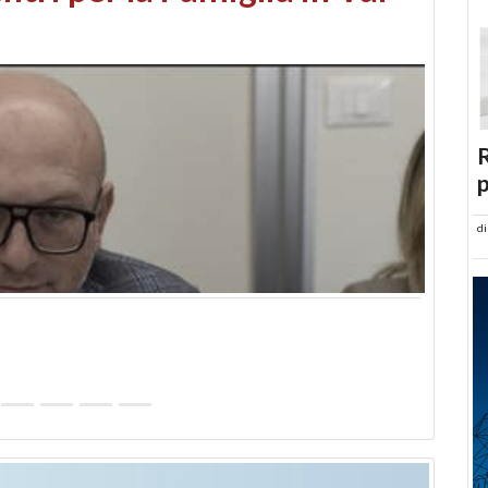
abusi edilizi e occupazione
R
p
d