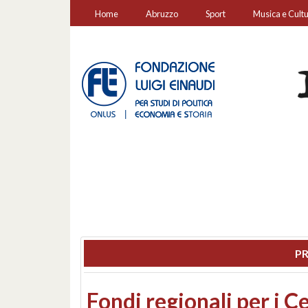
Home
Abruzzo
Sport
Musica e Cult
PR
Montesilvano, sequestr