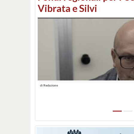
lungomare: contestati 
abusiva
di
Redazione