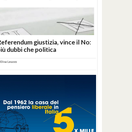
eferendum giustizia, vince il No:
iù dubbi che politica
i
Elisa Leuzzo