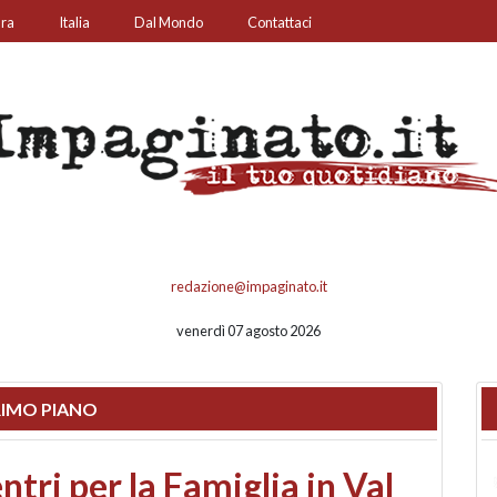
ura
Italia
Dal Mondo
Contattaci
redazione@impaginato.it
venerdì 07 agosto 2026
IMO PIANO
ato un chiosco sul