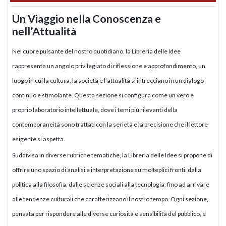
Un Viaggio nella Conoscenza e
nell’Attualità
Nel cuore pulsante del nostro quotidiano, la Libreria delle Idee
rappresenta un angolo privilegiato di riflessione e approfondimento, un
luogo in cui la cultura, la società e l’attualità si intrecciano in un dialogo
continuo e stimolante. Questa sezione si configura come un vero e
proprio laboratorio intellettuale, dove i temi più rilevanti della
contemporaneità sono trattati con la serietà e la precisione che il lettore
esigente si aspetta.
Suddivisa in diverse rubriche tematiche, la Libreria delle Idee si propone di
offrire uno spazio di analisi e interpretazione su molteplici fronti: dalla
politica alla filosofia, dalle scienze sociali alla tecnologia, fino ad arrivare
alle tendenze culturali che caratterizzano il nostro tempo. Ogni sezione,
pensata per rispondere alle diverse curiosità e sensibilità del pubblico, è