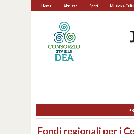
Home
Abruzzo
Sport
Musica e Cult
PR
Montesilvano, sequestr