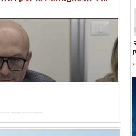
abusi edilizi e occupazione
R
p
d