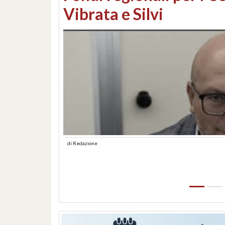
lungomare: contestati 
abusiva
di
Redazione