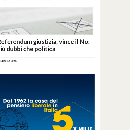
eferendum giustizia, vince il No:
iù dubbi che politica
i
Elisa Leuzzo