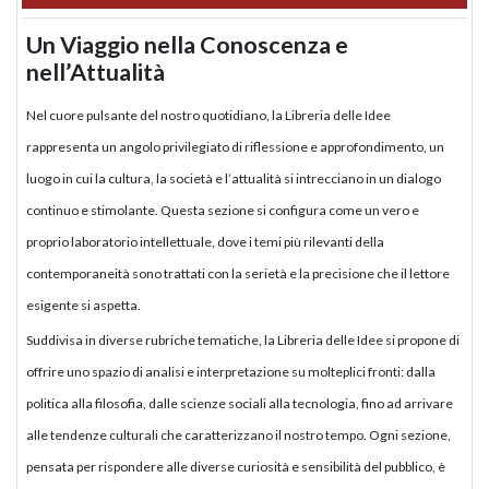
Un Viaggio nella Conoscenza e
nell’Attualità
Nel cuore pulsante del nostro quotidiano, la Libreria delle Idee
rappresenta un angolo privilegiato di riflessione e approfondimento, un
luogo in cui la cultura, la società e l’attualità si intrecciano in un dialogo
continuo e stimolante. Questa sezione si configura come un vero e
proprio laboratorio intellettuale, dove i temi più rilevanti della
contemporaneità sono trattati con la serietà e la precisione che il lettore
esigente si aspetta.
Suddivisa in diverse rubriche tematiche, la Libreria delle Idee si propone di
offrire uno spazio di analisi e interpretazione su molteplici fronti: dalla
politica alla filosofia, dalle scienze sociali alla tecnologia, fino ad arrivare
alle tendenze culturali che caratterizzano il nostro tempo. Ogni sezione,
pensata per rispondere alle diverse curiosità e sensibilità del pubblico, è