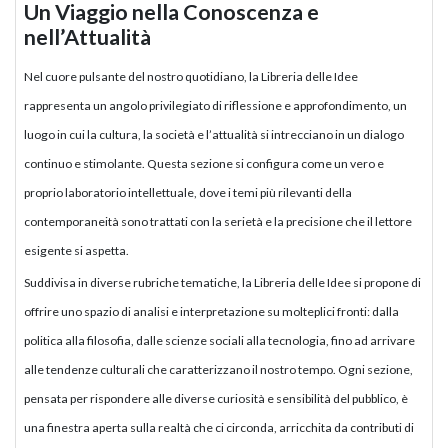
Un Viaggio nella Conoscenza e
nell’Attualità
Nel cuore pulsante del nostro quotidiano, la Libreria delle Idee
rappresenta un angolo privilegiato di riflessione e approfondimento, un
luogo in cui la cultura, la società e l’attualità si intrecciano in un dialogo
continuo e stimolante. Questa sezione si configura come un vero e
proprio laboratorio intellettuale, dove i temi più rilevanti della
contemporaneità sono trattati con la serietà e la precisione che il lettore
esigente si aspetta.
Suddivisa in diverse rubriche tematiche, la Libreria delle Idee si propone di
offrire uno spazio di analisi e interpretazione su molteplici fronti: dalla
politica alla filosofia, dalle scienze sociali alla tecnologia, fino ad arrivare
alle tendenze culturali che caratterizzano il nostro tempo. Ogni sezione,
pensata per rispondere alle diverse curiosità e sensibilità del pubblico, è
una finestra aperta sulla realtà che ci circonda, arricchita da contributi di