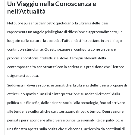
Un Viaggio nella Conoscenza e
nell’Attualità
Nel cuore pulsante del nostro quotidiano, la Libreria delle Idee
rappresenta un angolo privilegiato di riflessione e approfondimento, un
luogo in cui la cultura, la società e l’attualità si intrecciano in un dialogo
continuo e stimolante. Questa sezione si configura come un vero e
proprio laboratorio intellettuale, dove i temi più rilevanti della
contemporaneità sono trattati con la serietà e la precisione che il lettore
esigente si aspetta.
Suddivisa in diverse rubriche tematiche, la Libreria delle Idee si propone di
offrire uno spazio di analisi e interpretazione su molteplici fronti: dalla
politica alla filosofia, dalle scienze sociali alla tecnologia, fino ad arrivare
alle tendenze culturali che caratterizzano il nostro tempo. Ogni sezione,
pensata per rispondere alle diverse curiosità e sensibilità del pubblico, è
una finestra aperta sulla realtà che ci circonda, arricchita da contributi di