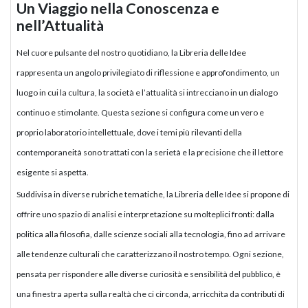
Un Viaggio nella Conoscenza e
nell’Attualità
Nel cuore pulsante del nostro quotidiano, la Libreria delle Idee
rappresenta un angolo privilegiato di riflessione e approfondimento, un
luogo in cui la cultura, la società e l’attualità si intrecciano in un dialogo
continuo e stimolante. Questa sezione si configura come un vero e
proprio laboratorio intellettuale, dove i temi più rilevanti della
contemporaneità sono trattati con la serietà e la precisione che il lettore
esigente si aspetta.
Suddivisa in diverse rubriche tematiche, la Libreria delle Idee si propone di
offrire uno spazio di analisi e interpretazione su molteplici fronti: dalla
politica alla filosofia, dalle scienze sociali alla tecnologia, fino ad arrivare
alle tendenze culturali che caratterizzano il nostro tempo. Ogni sezione,
pensata per rispondere alle diverse curiosità e sensibilità del pubblico, è
una finestra aperta sulla realtà che ci circonda, arricchita da contributi di