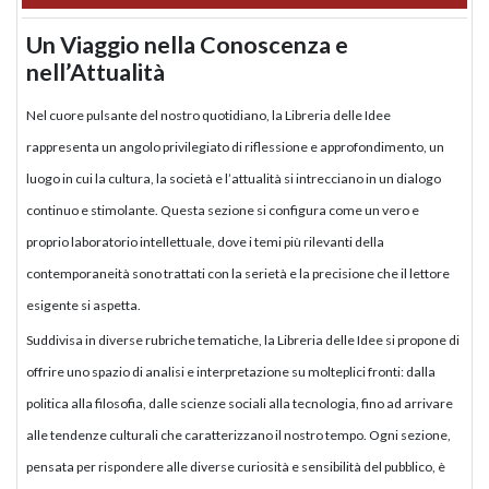
Un Viaggio nella Conoscenza e
nell’Attualità
Nel cuore pulsante del nostro quotidiano, la Libreria delle Idee
rappresenta un angolo privilegiato di riflessione e approfondimento, un
luogo in cui la cultura, la società e l’attualità si intrecciano in un dialogo
continuo e stimolante. Questa sezione si configura come un vero e
proprio laboratorio intellettuale, dove i temi più rilevanti della
contemporaneità sono trattati con la serietà e la precisione che il lettore
esigente si aspetta.
Suddivisa in diverse rubriche tematiche, la Libreria delle Idee si propone di
offrire uno spazio di analisi e interpretazione su molteplici fronti: dalla
politica alla filosofia, dalle scienze sociali alla tecnologia, fino ad arrivare
alle tendenze culturali che caratterizzano il nostro tempo. Ogni sezione,
pensata per rispondere alle diverse curiosità e sensibilità del pubblico, è