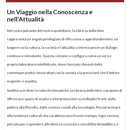
Un Viaggio nella Conoscenza e
nell’Attualità
Nel cuore pulsante del nostro quotidiano, la Libreria delle Idee
rappresenta un angolo privilegiato di riflessione e approfondimento, un
luogo in cui la cultura, la società e l’attualità si intrecciano in un dialogo
continuo e stimolante. Questa sezione si configura come un vero e
proprio laboratorio intellettuale, dove i temi più rilevanti della
contemporaneità sono trattati con la serietà e la precisione che il lettore
esigente si aspetta.
Suddivisa in diverse rubriche tematiche, la Libreria delle Idee si propone di
offrire uno spazio di analisi e interpretazione su molteplici fronti: dalla
politica alla filosofia, dalle scienze sociali alla tecnologia, fino ad arrivare
alle tendenze culturali che caratterizzano il nostro tempo. Ogni sezione,
pensata per rispondere alle diverse curiosità e sensibilità del pubblico, è