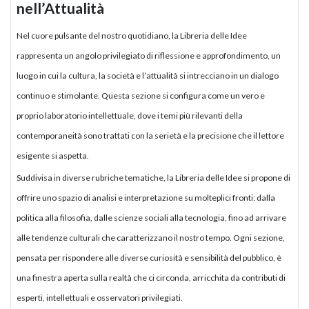
nell’Attualità
Nel cuore pulsante del nostro quotidiano, la Libreria delle Idee
rappresenta un angolo privilegiato di riflessione e approfondimento, un
luogo in cui la cultura, la società e l’attualità si intrecciano in un dialogo
continuo e stimolante. Questa sezione si configura come un vero e
proprio laboratorio intellettuale, dove i temi più rilevanti della
contemporaneità sono trattati con la serietà e la precisione che il lettore
esigente si aspetta.
Suddivisa in diverse rubriche tematiche, la Libreria delle Idee si propone di
offrire uno spazio di analisi e interpretazione su molteplici fronti: dalla
politica alla filosofia, dalle scienze sociali alla tecnologia, fino ad arrivare
alle tendenze culturali che caratterizzano il nostro tempo. Ogni sezione,
pensata per rispondere alle diverse curiosità e sensibilità del pubblico, è
una finestra aperta sulla realtà che ci circonda, arricchita da contributi di
esperti, intellettuali e osservatori privilegiati.