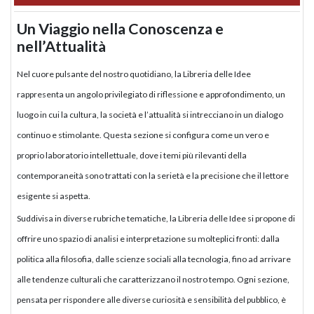
Un Viaggio nella Conoscenza e
nell’Attualità
Nel cuore pulsante del nostro quotidiano, la Libreria delle Idee
rappresenta un angolo privilegiato di riflessione e approfondimento, un
luogo in cui la cultura, la società e l’attualità si intrecciano in un dialogo
continuo e stimolante. Questa sezione si configura come un vero e
proprio laboratorio intellettuale, dove i temi più rilevanti della
contemporaneità sono trattati con la serietà e la precisione che il lettore
esigente si aspetta.
Suddivisa in diverse rubriche tematiche, la Libreria delle Idee si propone di
offrire uno spazio di analisi e interpretazione su molteplici fronti: dalla
politica alla filosofia, dalle scienze sociali alla tecnologia, fino ad arrivare
alle tendenze culturali che caratterizzano il nostro tempo. Ogni sezione,
pensata per rispondere alle diverse curiosità e sensibilità del pubblico, è