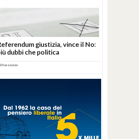
eferendum giustizia, vince il No:
iù dubbi che politica
i
Elisa Leuzzo