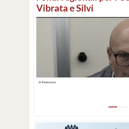
lungomare: contestati 
abusiva
di
Redazione