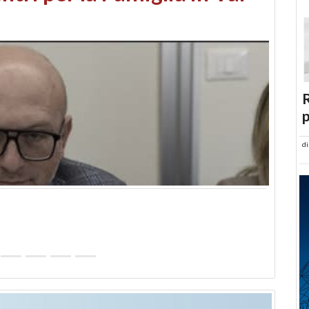
abusi edilizi e occupazione
R
p
d