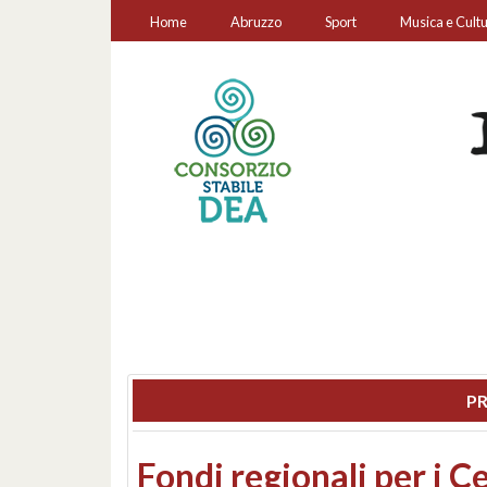
Home
Abruzzo
Sport
Musica e Cult
PR
Montesilvano, sequestr