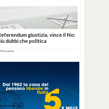
eferendum giustizia, vince il No:
iù dubbi che politica
i
Elisa Leuzzo