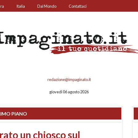
ura
Italia
Dal Mondo
Contattaci
redazione@impaginato.it
giovedì 06 agosto 2026
IMO PIANO
nfronto su call center,