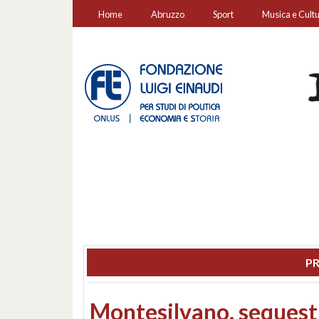
Home
Abruzzo
Sport
Musica e Cult
PR
Consiglio regionale: co