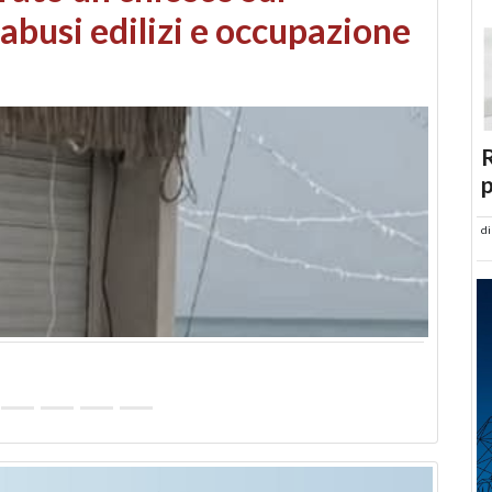
 danni da maltempo
R
p
d