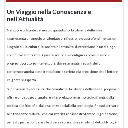
Un Viaggio nella Conoscenza e
nell’Attualità
Nel cuore pulsante del nostro quotidiano, la Libreria delle Idee
rappresenta un angolo privilegiato di riflessione e approfondimento, un
luogo in cui la cultura, la società e l’attualità si intrecciano in un dialogo
continuo e stimolante. Questa sezione si configura come un vero e
proprio laboratorio intellettuale, dove i temi più rilevanti della
contemporaneità sono trattati con la serietà e la precisione che il lettore
esigente si aspetta.
Suddivisa in diverse rubriche tematiche, la Libreria delle Idee si propone di
offrire uno spazio di analisi e interpretazione su molteplici fronti: dalla
politica alla filosofia, dalle scienze sociali alla tecnologia, fino ad arrivare
alle tendenze culturali che caratterizzano il nostro tempo. Ogni sezione,
pensata per rispondere alle diverse curiosità e sensibilità del pubblico, è