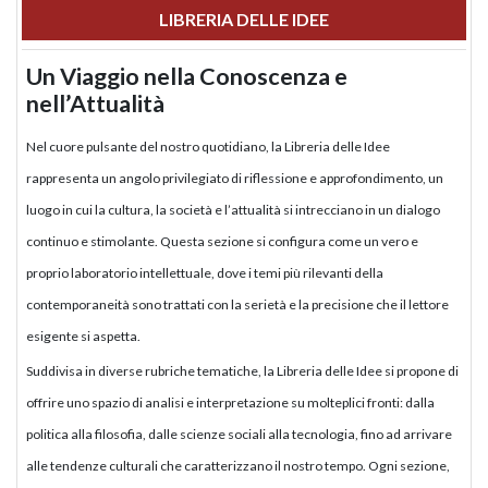
LIBRERIA DELLE IDEE
Un Viaggio nella Conoscenza e
nell’Attualità
Nel cuore pulsante del nostro quotidiano, la Libreria delle Idee
rappresenta un angolo privilegiato di riflessione e approfondimento, un
luogo in cui la cultura, la società e l’attualità si intrecciano in un dialogo
continuo e stimolante. Questa sezione si configura come un vero e
proprio laboratorio intellettuale, dove i temi più rilevanti della
contemporaneità sono trattati con la serietà e la precisione che il lettore
esigente si aspetta.
Suddivisa in diverse rubriche tematiche, la Libreria delle Idee si propone di
offrire uno spazio di analisi e interpretazione su molteplici fronti: dalla
politica alla filosofia, dalle scienze sociali alla tecnologia, fino ad arrivare
alle tendenze culturali che caratterizzano il nostro tempo. Ogni sezione,