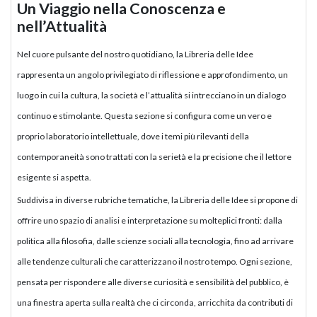
Un Viaggio nella Conoscenza e
nell’Attualità
Nel cuore pulsante del nostro quotidiano, la Libreria delle Idee
rappresenta un angolo privilegiato di riflessione e approfondimento, un
luogo in cui la cultura, la società e l’attualità si intrecciano in un dialogo
continuo e stimolante. Questa sezione si configura come un vero e
proprio laboratorio intellettuale, dove i temi più rilevanti della
contemporaneità sono trattati con la serietà e la precisione che il lettore
esigente si aspetta.
Suddivisa in diverse rubriche tematiche, la Libreria delle Idee si propone di
offrire uno spazio di analisi e interpretazione su molteplici fronti: dalla
politica alla filosofia, dalle scienze sociali alla tecnologia, fino ad arrivare
alle tendenze culturali che caratterizzano il nostro tempo. Ogni sezione,
pensata per rispondere alle diverse curiosità e sensibilità del pubblico, è
una finestra aperta sulla realtà che ci circonda, arricchita da contributi di