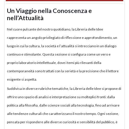
Un Viaggio nella Conoscenza e
nell’Attualità
Nel cuore pulsante del nostro quotidiano, la Libreria delle Idee
rappresenta un angolo privilegiato di riflessione e approfondimento, un
luogo in cui la cultura, la società e l’attualità si intrecciano in un dialogo
continuo e stimolante. Questa sezione si configura come un vero e
proprio laboratorio intellettuale, dove i temi più rilevanti della
contemporaneità sono trattati con la serietà e la precisione che il lettore
esigente si aspetta.
Suddivisa in diverse rubriche tematiche, la Libreria delle Idee si propone di
offrire uno spazio di analisi e interpretazione su molteplici fronti: dalla
politica alla filosofia, dalle scienze sociali alla tecnologia, fino ad arrivare
alle tendenze culturali che caratterizzano il nostro tempo. Ogni sezione,
pensata per rispondere alle diverse curiosità e sensibilità del pubblico, è