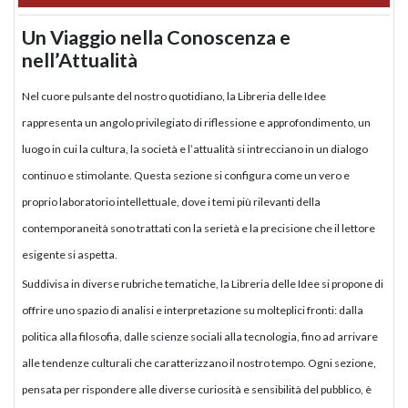
Un Viaggio nella Conoscenza e
nell’Attualità
Nel cuore pulsante del nostro quotidiano, la Libreria delle Idee
rappresenta un angolo privilegiato di riflessione e approfondimento, un
luogo in cui la cultura, la società e l’attualità si intrecciano in un dialogo
continuo e stimolante. Questa sezione si configura come un vero e
proprio laboratorio intellettuale, dove i temi più rilevanti della
contemporaneità sono trattati con la serietà e la precisione che il lettore
esigente si aspetta.
Suddivisa in diverse rubriche tematiche, la Libreria delle Idee si propone di
offrire uno spazio di analisi e interpretazione su molteplici fronti: dalla
politica alla filosofia, dalle scienze sociali alla tecnologia, fino ad arrivare
alle tendenze culturali che caratterizzano il nostro tempo. Ogni sezione,
pensata per rispondere alle diverse curiosità e sensibilità del pubblico, è