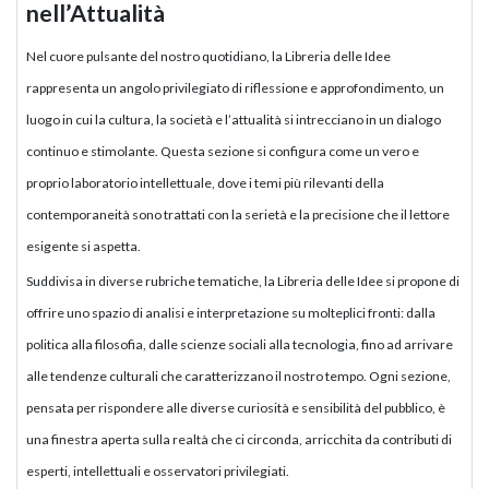
nell’Attualità
Nel cuore pulsante del nostro quotidiano, la Libreria delle Idee
rappresenta un angolo privilegiato di riflessione e approfondimento, un
luogo in cui la cultura, la società e l’attualità si intrecciano in un dialogo
continuo e stimolante. Questa sezione si configura come un vero e
proprio laboratorio intellettuale, dove i temi più rilevanti della
contemporaneità sono trattati con la serietà e la precisione che il lettore
esigente si aspetta.
Suddivisa in diverse rubriche tematiche, la Libreria delle Idee si propone di
offrire uno spazio di analisi e interpretazione su molteplici fronti: dalla
politica alla filosofia, dalle scienze sociali alla tecnologia, fino ad arrivare
alle tendenze culturali che caratterizzano il nostro tempo. Ogni sezione,
pensata per rispondere alle diverse curiosità e sensibilità del pubblico, è
una finestra aperta sulla realtà che ci circonda, arricchita da contributi di
esperti, intellettuali e osservatori privilegiati.