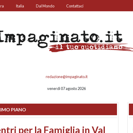
ura
Italia
Dal Mondo
Contattaci
redazione@impaginato.it
venerdì 07 agosto 2026
IMO PIANO
ato un chiosco sul