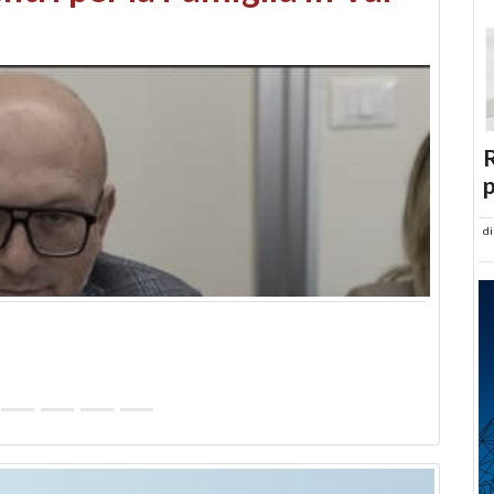
abusi edilizi e occupazione
R
p
d