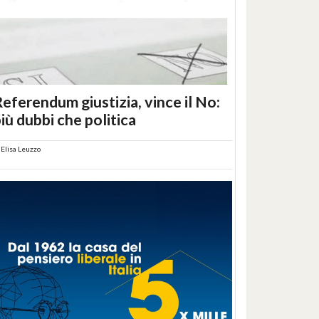
eferendum giustizia, vince il No:
iù dubbi che politica
i
Elisa Leuzzo