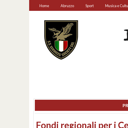
Home
Abruzzo
Sport
Musica e Cult
PR
Montesilvano, sequestr