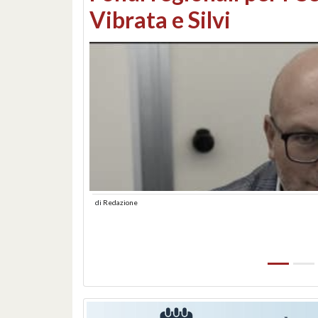
lungomare: contestati 
abusiva
di
Redazione