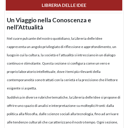
LIBRERIA DELLE IDEE
Un Viaggio nella Conoscenza e
nell’Attualità
Nel cuore pulsante del nostro quotidiano, la Libreria delle Idee
rappresenta un angolo privilegiato di riflessione e approfondimento, un
luogo in cui la cultura, la società e l’attualità si intrecciano in un dialogo
continuo e stimolante. Questa sezione si configura come un vero e
proprio laboratorio intellettuale, dove i temi più rilevanti della
contemporaneità sono trattati con la serietà e la precisione che il lettore
esigente si aspetta.
Suddivisa in diverse rubriche tematiche, la Libreria delle Idee si propone di
offrire uno spazio di analisi e interpretazione su molteplici fronti: dalla
politica alla filosofia, dalle scienze sociali alla tecnologia, fino ad arrivare
alle tendenze culturali che caratterizzano il nostro tempo. Ogni sezione,