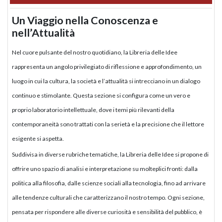
Un Viaggio nella Conoscenza e
nell’Attualità
Nel cuore pulsante del nostro quotidiano, la Libreria delle Idee
rappresenta un angolo privilegiato di riflessione e approfondimento, un
luogo in cui la cultura, la società e l’attualità si intrecciano in un dialogo
continuo e stimolante. Questa sezione si configura come un vero e
proprio laboratorio intellettuale, dove i temi più rilevanti della
contemporaneità sono trattati con la serietà e la precisione che il lettore
esigente si aspetta.
Suddivisa in diverse rubriche tematiche, la Libreria delle Idee si propone di
offrire uno spazio di analisi e interpretazione su molteplici fronti: dalla
politica alla filosofia, dalle scienze sociali alla tecnologia, fino ad arrivare
alle tendenze culturali che caratterizzano il nostro tempo. Ogni sezione,
pensata per rispondere alle diverse curiosità e sensibilità del pubblico, è