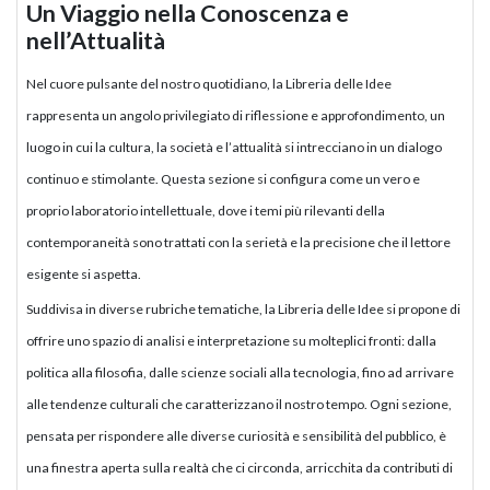
Un Viaggio nella Conoscenza e
nell’Attualità
Nel cuore pulsante del nostro quotidiano, la Libreria delle Idee
rappresenta un angolo privilegiato di riflessione e approfondimento, un
luogo in cui la cultura, la società e l’attualità si intrecciano in un dialogo
continuo e stimolante. Questa sezione si configura come un vero e
proprio laboratorio intellettuale, dove i temi più rilevanti della
contemporaneità sono trattati con la serietà e la precisione che il lettore
esigente si aspetta.
Suddivisa in diverse rubriche tematiche, la Libreria delle Idee si propone di
offrire uno spazio di analisi e interpretazione su molteplici fronti: dalla
politica alla filosofia, dalle scienze sociali alla tecnologia, fino ad arrivare
alle tendenze culturali che caratterizzano il nostro tempo. Ogni sezione,
pensata per rispondere alle diverse curiosità e sensibilità del pubblico, è
una finestra aperta sulla realtà che ci circonda, arricchita da contributi di