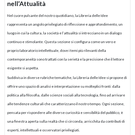
nell’Attualità
Nel cuore pulsante del nostro quotidiano, la Libreria delle Idee
rappresenta un angolo privilegiato di riflessione e approfondimento, un
luogo in cui la cultura, la società e l’attualità si intrecciano in un dialogo
continuo e stimolante. Questa sezione si configura come un vero e
proprio laboratorio intellettuale, dove i temi più rilevanti della
contemporaneità sono trattati con la serietà e la precisione che il lettore
esigente si aspetta.
Suddivisa in diverse rubriche tematiche, la Libreria delle Idee si propone di
offrire uno spazio di analisi e interpretazione su molteplici fronti: dalla
politica alla filosofia, dalle scienze sociali alla tecnologia, fino ad arrivare
alle tendenze culturali che caratterizzano il nostro tempo. Ogni sezione,
pensata per rispondere alle diverse curiosità e sensibilità del pubblico, è
una finestra aperta sulla realtà che ci circonda, arricchita da contributi di
esperti, intellettuali e osservatori privilegiati.