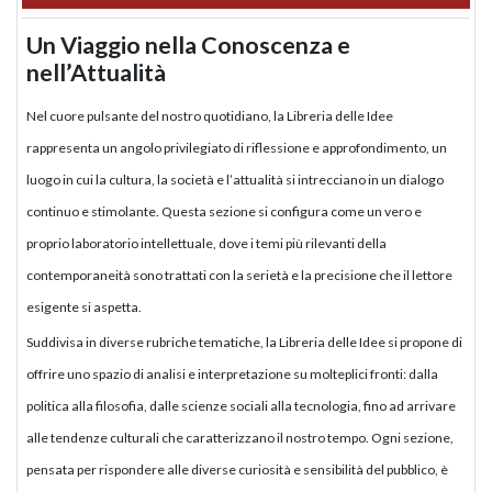
Un Viaggio nella Conoscenza e
nell’Attualità
Nel cuore pulsante del nostro quotidiano, la Libreria delle Idee
rappresenta un angolo privilegiato di riflessione e approfondimento, un
luogo in cui la cultura, la società e l’attualità si intrecciano in un dialogo
continuo e stimolante. Questa sezione si configura come un vero e
proprio laboratorio intellettuale, dove i temi più rilevanti della
contemporaneità sono trattati con la serietà e la precisione che il lettore
esigente si aspetta.
Suddivisa in diverse rubriche tematiche, la Libreria delle Idee si propone di
offrire uno spazio di analisi e interpretazione su molteplici fronti: dalla
politica alla filosofia, dalle scienze sociali alla tecnologia, fino ad arrivare
alle tendenze culturali che caratterizzano il nostro tempo. Ogni sezione,
pensata per rispondere alle diverse curiosità e sensibilità del pubblico, è