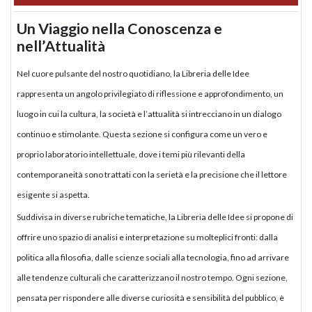
Un Viaggio nella Conoscenza e
nell’Attualità
Nel cuore pulsante del nostro quotidiano, la Libreria delle Idee
rappresenta un angolo privilegiato di riflessione e approfondimento, un
luogo in cui la cultura, la società e l’attualità si intrecciano in un dialogo
continuo e stimolante. Questa sezione si configura come un vero e
proprio laboratorio intellettuale, dove i temi più rilevanti della
contemporaneità sono trattati con la serietà e la precisione che il lettore
esigente si aspetta.
Suddivisa in diverse rubriche tematiche, la Libreria delle Idee si propone di
offrire uno spazio di analisi e interpretazione su molteplici fronti: dalla
politica alla filosofia, dalle scienze sociali alla tecnologia, fino ad arrivare
alle tendenze culturali che caratterizzano il nostro tempo. Ogni sezione,
pensata per rispondere alle diverse curiosità e sensibilità del pubblico, è