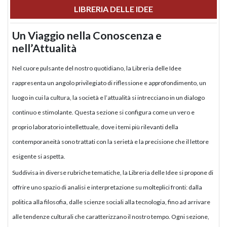
LIBRERIA DELLE IDEE
Un Viaggio nella Conoscenza e
nell’Attualità
Nel cuore pulsante del nostro quotidiano, la Libreria delle Idee
rappresenta un angolo privilegiato di riflessione e approfondimento, un
luogo in cui la cultura, la società e l’attualità si intrecciano in un dialogo
continuo e stimolante. Questa sezione si configura come un vero e
proprio laboratorio intellettuale, dove i temi più rilevanti della
contemporaneità sono trattati con la serietà e la precisione che il lettore
esigente si aspetta.
Suddivisa in diverse rubriche tematiche, la Libreria delle Idee si propone di
offrire uno spazio di analisi e interpretazione su molteplici fronti: dalla
politica alla filosofia, dalle scienze sociali alla tecnologia, fino ad arrivare
alle tendenze culturali che caratterizzano il nostro tempo. Ogni sezione,