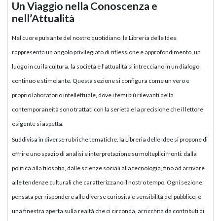
Un Viaggio nella Conoscenza e
nell’Attualità
Nel cuore pulsante del nostro quotidiano, la Libreria delle Idee
rappresenta un angolo privilegiato di riflessione e approfondimento, un
luogo in cui la cultura, la società e l’attualità si intrecciano in un dialogo
continuo e stimolante. Questa sezione si configura come un vero e
proprio laboratorio intellettuale, dove i temi più rilevanti della
contemporaneità sono trattati con la serietà e la precisione che il lettore
esigente si aspetta.
Suddivisa in diverse rubriche tematiche, la Libreria delle Idee si propone di
offrire uno spazio di analisi e interpretazione su molteplici fronti: dalla
politica alla filosofia, dalle scienze sociali alla tecnologia, fino ad arrivare
alle tendenze culturali che caratterizzano il nostro tempo. Ogni sezione,
pensata per rispondere alle diverse curiosità e sensibilità del pubblico, è
una finestra aperta sulla realtà che ci circonda, arricchita da contributi di