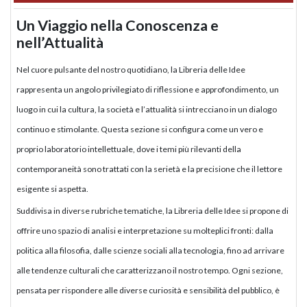
Un Viaggio nella Conoscenza e
nell’Attualità
Nel cuore pulsante del nostro quotidiano, la Libreria delle Idee
rappresenta un angolo privilegiato di riflessione e approfondimento, un
luogo in cui la cultura, la società e l’attualità si intrecciano in un dialogo
continuo e stimolante. Questa sezione si configura come un vero e
proprio laboratorio intellettuale, dove i temi più rilevanti della
contemporaneità sono trattati con la serietà e la precisione che il lettore
esigente si aspetta.
Suddivisa in diverse rubriche tematiche, la Libreria delle Idee si propone di
offrire uno spazio di analisi e interpretazione su molteplici fronti: dalla
politica alla filosofia, dalle scienze sociali alla tecnologia, fino ad arrivare
alle tendenze culturali che caratterizzano il nostro tempo. Ogni sezione,
pensata per rispondere alle diverse curiosità e sensibilità del pubblico, è