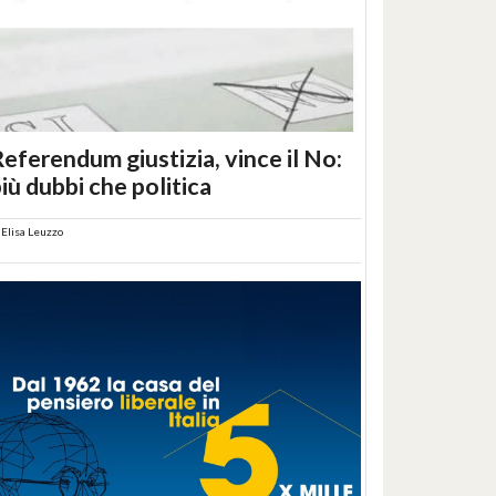
eferendum giustizia, vince il No:
iù dubbi che politica
i
Elisa Leuzzo