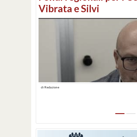
lungomare: contestati 
abusiva
di
Redazione