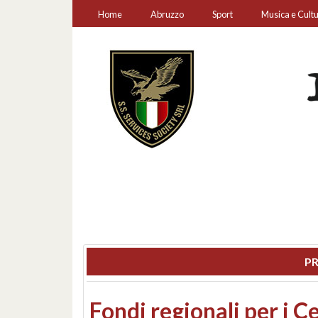
Home
Abruzzo
Sport
Musica e Cult
PR
Montesilvano, sequestr