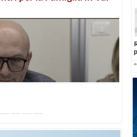
abusi edilizi e occupazione
R
p
d