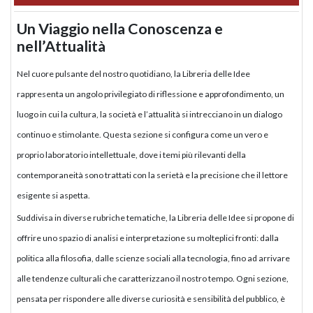
Un Viaggio nella Conoscenza e
nell’Attualità
Nel cuore pulsante del nostro quotidiano, la Libreria delle Idee
rappresenta un angolo privilegiato di riflessione e approfondimento, un
luogo in cui la cultura, la società e l’attualità si intrecciano in un dialogo
continuo e stimolante. Questa sezione si configura come un vero e
proprio laboratorio intellettuale, dove i temi più rilevanti della
contemporaneità sono trattati con la serietà e la precisione che il lettore
esigente si aspetta.
Suddivisa in diverse rubriche tematiche, la Libreria delle Idee si propone di
offrire uno spazio di analisi e interpretazione su molteplici fronti: dalla
politica alla filosofia, dalle scienze sociali alla tecnologia, fino ad arrivare
alle tendenze culturali che caratterizzano il nostro tempo. Ogni sezione,
pensata per rispondere alle diverse curiosità e sensibilità del pubblico, è