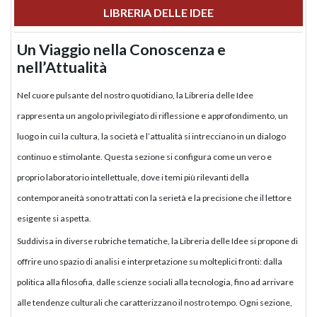
LIBRERIA DELLE IDEE
Un Viaggio nella Conoscenza e
nell’Attualità
Nel cuore pulsante del nostro quotidiano, la Libreria delle Idee
rappresenta un angolo privilegiato di riflessione e approfondimento, un
luogo in cui la cultura, la società e l’attualità si intrecciano in un dialogo
continuo e stimolante. Questa sezione si configura come un vero e
proprio laboratorio intellettuale, dove i temi più rilevanti della
contemporaneità sono trattati con la serietà e la precisione che il lettore
esigente si aspetta.
Suddivisa in diverse rubriche tematiche, la Libreria delle Idee si propone di
offrire uno spazio di analisi e interpretazione su molteplici fronti: dalla
politica alla filosofia, dalle scienze sociali alla tecnologia, fino ad arrivare
alle tendenze culturali che caratterizzano il nostro tempo. Ogni sezione,