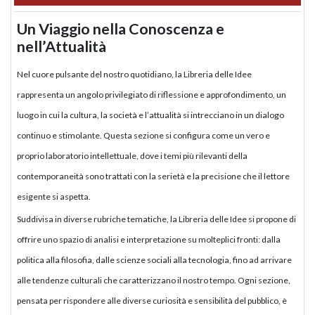
Un Viaggio nella Conoscenza e
nell’Attualità
Nel cuore pulsante del nostro quotidiano, la Libreria delle Idee
rappresenta un angolo privilegiato di riflessione e approfondimento, un
luogo in cui la cultura, la società e l’attualità si intrecciano in un dialogo
continuo e stimolante. Questa sezione si configura come un vero e
proprio laboratorio intellettuale, dove i temi più rilevanti della
contemporaneità sono trattati con la serietà e la precisione che il lettore
esigente si aspetta.
Suddivisa in diverse rubriche tematiche, la Libreria delle Idee si propone di
offrire uno spazio di analisi e interpretazione su molteplici fronti: dalla
politica alla filosofia, dalle scienze sociali alla tecnologia, fino ad arrivare
alle tendenze culturali che caratterizzano il nostro tempo. Ogni sezione,
pensata per rispondere alle diverse curiosità e sensibilità del pubblico, è