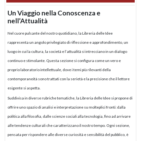
Un Viaggio nella Conoscenza e
nell’Attualità
Nel cuore pulsante del nostro quotidiano, la Libreria delle Idee
rappresenta un angolo privilegiato di riflessione e approfondimento, un
luogo in cui la cultura, la società e l’attualità si intrecciano in un dialogo
continuo e stimolante. Questa sezione si configura come un vero e
proprio laboratorio intellettuale, dove i temi più rilevanti della
contemporaneità sono trattati con la serietà e la precisione che il lettore
esigente si aspetta.
Suddivisa in diverse rubriche tematiche, la Libreria delle Idee si propone di
offrire uno spazio di analisi e interpretazione su molteplici fronti: dalla
politica alla filosofia, dalle scienze sociali alla tecnologia, fino ad arrivare
alle tendenze culturali che caratterizzano il nostro tempo. Ogni sezione,
pensata per rispondere alle diverse curiosità e sensibilità del pubblico, è